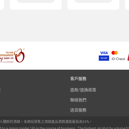
客戶服務
程
退款/退換政策
聯絡我們
送貨服務
令人醺醉的酒類。本網站發售之酒類產品酒精濃度最高為53%。
d to a minor (under 18) in the course of business. The highest alcohol by volume fo