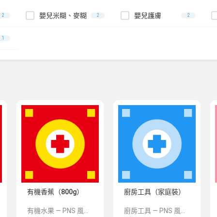
嬰兒米糊、麥糊
嬰兒護膚
2
2
2
1
有機香蕉（800g）
廚房工具（家庭裝）
有機水果 — PNS 風格 demo 占位商品，方便首頁與分類頁版位演示，上線前由業務替換為真實 SKU。
廚房工具 — PNS 風格 demo 占位商品，方便首頁與分類頁版位演示，上線前由業務替換為真實 SKU。