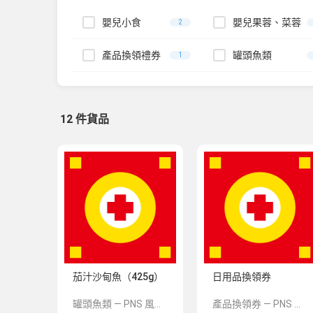
嬰兒小食
嬰兒果蓉、菜蓉
2
產品換領禮券
罐頭魚類
1
12 件貨品
茄汁沙甸魚（425g）
日用品換領券
罐頭魚類 — PNS 風格 demo 占位商品，方便首頁與分類頁版位演示，上線前由業務替換為真實 SKU。
產品換領券 — PNS 風格 demo 占位商品，方便首頁與分類頁版位演示，上線前由業務替換為真實 SKU。