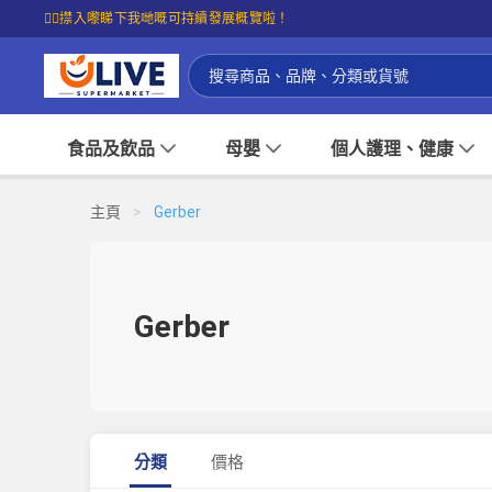
☝🏼㩒入嚟睇下我哋嘅可持續發展概覽啦！
食品及飲品
母嬰
個人護理、健康
主頁
>
Gerber
Gerber
分類
價格