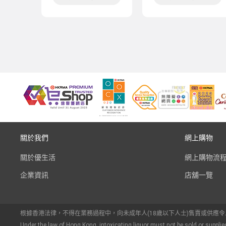
關於我們
網上購物
關於優生活
網上購物流
企業資訊
店舖一覽
根據香港法律，不得在業務過程中，向未成年人(18歲以下人士)售賣或供應
Under the law of Hong Kong, intoxicating liquor must not be sold or supplie