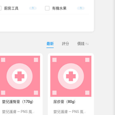
廚房工具
有機水果
1
1
最新
評分
價錢 ↑↓
嬰兒護臀膏（170g）
尿疹膏（80g）
嬰兒護膚 — PNS 風格 demo 占位商品，方便首頁與分類頁版位演示，上線前由業務替換為真實 SKU。
嬰兒護膚 — PNS 風格 demo 占位商品，方便首頁與分類頁版位演示，上線前由業務替換為真實 SKU。