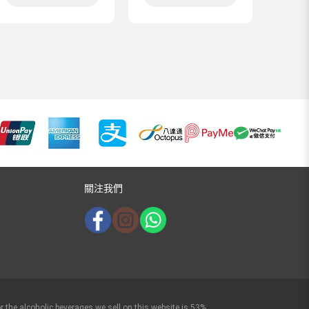
關注我們
r the alcoholic beverages we sell on this website is 53%.