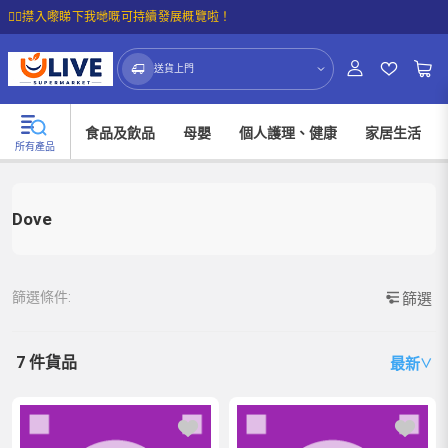
☝🏼㩒入嚟睇下我哋嘅可持續發展概覽啦！
送貨上門
食品及飲品
母嬰
個人護理、健康
家居生活
所有產品
Dove
篩選條件:
篩選
7 件貨品
最新
∨