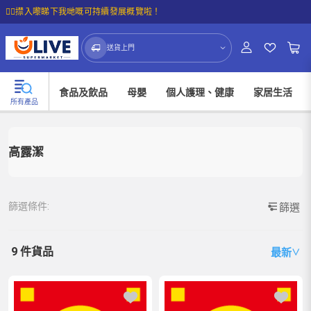
☝🏼㩒入嚟睇下我哋嘅可持續發展概覽啦！
送貨上門
食品及飲品
母嬰
個人護理、健康
家居生活
所有產品
高露潔
篩選條件:
篩選
9 件貨品
最新
∨