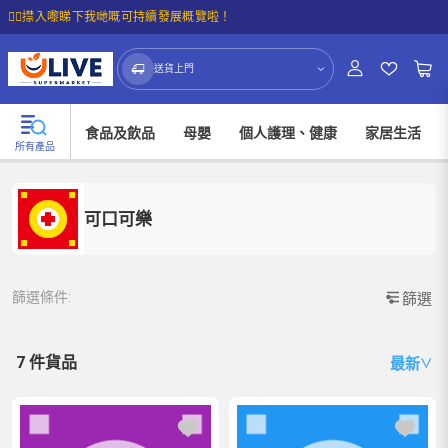
☝🏼㩒入嚟睇下我哋嘅可持續發展概覽啦！
送貨上門
食品及飲品
母嬰
個人護理、健康
家居生活
所有產品
可口可樂
篩選條件:
篩選
7 件貨品
最新
∨