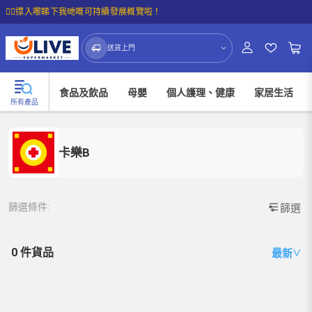
☝🏼㩒入嚟睇下我哋嘅可持續發展概覽啦！
送貨上門
食品及飲品
母嬰
個人護理、健康
家居生活
所有產品
卡樂B
篩選條件:
篩選
0 件貨品
最新
∨