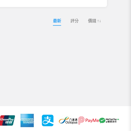
最新
評分
價錢 ↑↓